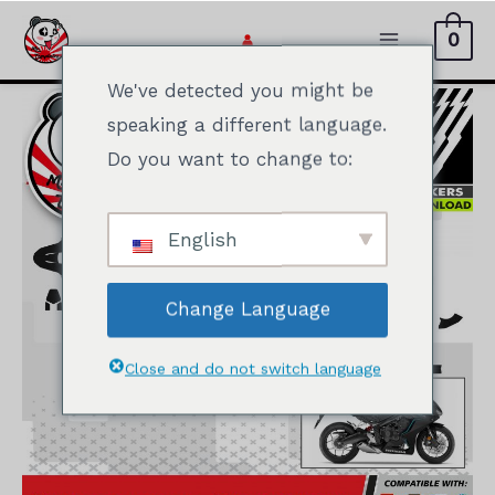
Přeskočit
0
na
Hlavní
obsah
We've detected you might be
menu
speaking a different language.
Do you want to change to:
English
Change Language
Close and do not switch language