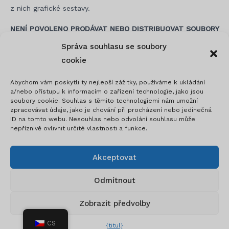
z nich grafické sestavy.
NENÍ POVOLENO PRODÁVAT NEBO DISTRIBUOVAT SOUBORY
A V PŘÍPADĚ, ŽE TO UDĚLÁTE, VYHRAZUJEME SI PRÁVO
Správa souhlasu se soubory
ZAČÍNAT PROTI VÁM A VAŠÍ SPOLEČNOSTI A TAKÉ OMEZIT
cookie
VAŠI IP, ABY STE NA NAŠICH STRÁNKÁCH ZNOVU
NENAKUPULI.
Abychom vám poskytli ty nejlepší zážitky, používáme k ukládání
a/nebo přístupu k informacím o zařízení technologie, jako jsou
soubory cookie. Souhlas s těmito technologiemi nám umožní
zpracovávat údaje, jako je chování při procházení nebo jedinečná
ID na tomto webu. Nesouhlas nebo odvolání souhlasu může
Navigace
nepříznivě ovlivnit určité vlastnosti a funkce.
pro
příspěvek
Akceptovat
Odmítnout
© 2026 Motorcycle Templates
Zobrazit předvolby
Instagram
info@motoprotemplates.com
CS
{titul}