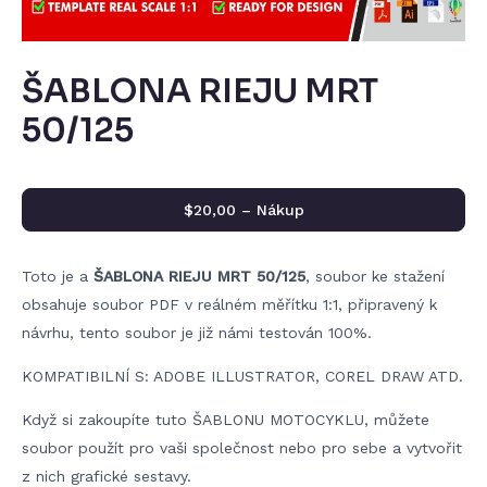
ŠABLONA RIEJU MRT
50/125
$20,00 – Nákup
Toto je a
ŠABLONA RIEJU MRT 50/125
, soubor ke stažení
obsahuje soubor PDF v reálném měřítku 1:1, připravený k
návrhu, tento soubor je již námi testován 100%.
KOMPATIBILNÍ S: ADOBE ILLUSTRATOR, COREL DRAW ATD.
Když si zakoupíte tuto ŠABLONU MOTOCYKLU, můžete
soubor použít pro vaši společnost nebo pro sebe a vytvořit
z nich grafické sestavy.