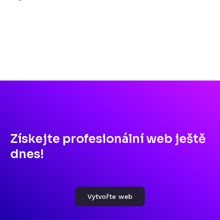
Získejte profesionální web ještě
dnes!
Vytvořte web