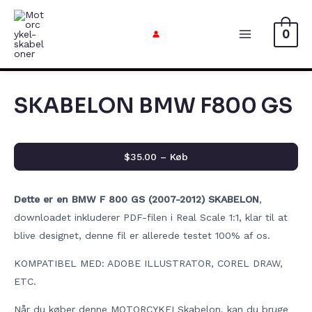
Gå
til
0
Hovedme
indholdet
SKABELON BMW F800 GS
$35.00 – Køb
Dette er en BMW F 800 GS (2007-2012) SKABELON
,
downloadet inkluderer PDF-filen i Real Scale 1:1, klar til at
blive designet, denne fil er allerede testet 100% af os.
KOMPATIBEL MED: ADOBE ILLUSTRATOR, COREL DRAW,
ETC.
Når du køber denne MOTORCYKELSkabelon, kan du bruge