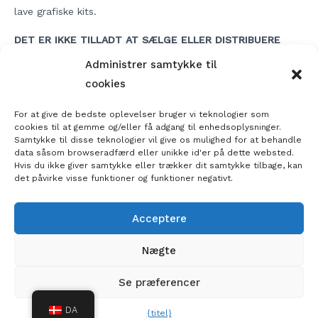
lave grafiske kits.
DET ER IKKE TILLADT AT SÆLGE ELLER DISTRIBUERE
FILERNE, OG I TILFÆLDE AF DU FORBEHOLDER VI RETTEN
Administrer samtykke til
TIL AT STARTE JURIDISKE SAG MOD DIG OG DIN
cookies
VIRKSOMHED OG OGSÅ BEGRÆNSE DIN IP TIL IKKE AT
KØBE IGEN PÅ VORES WEBSTED.
For at give de bedste oplevelser bruger vi teknologier som
cookies til at gemme og/eller få adgang til enhedsoplysninger.
Samtykke til disse teknologier vil give os mulighed for at behandle
data såsom browseradfærd eller unikke id'er på dette websted.
Hvis du ikke giver samtykke eller trækker dit samtykke tilbage, kan
Indlægsnavigation
det påvirke visse funktioner og funktioner negativt.
Acceptere
Nægte
© 2026 Motorcycle Templates
Se præferencer
Instagram
info@motoprotemplates.com
DA
{titel}