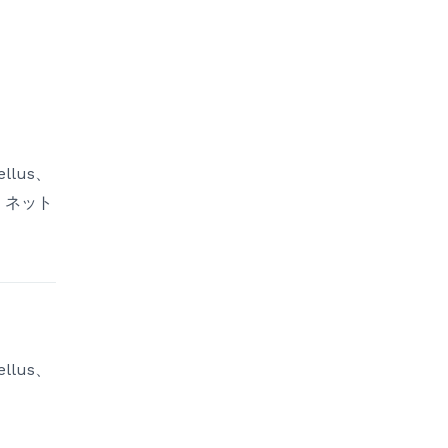
Tellus、
タエ・ネット
Tellus、