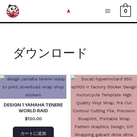
内
0
容
メ
を
イ
ス
キ
ン
ッ
ダウンロード
メ
プ
ニ
ュ
ー
DESIGN 1 YAMAHA TENERE
WORLD RAID
$120.00
カートに追加