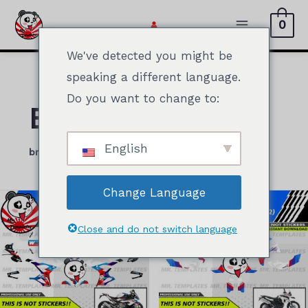
内
0
容
メ
を
We've detected you might be
イ
ス
speaking a different language.
キ
ン
Do you want to change to:
ッ
BMW
メ
プ
ニ
English
bmwのデザインをダウンロードして印刷する
ュ
ー
Change Language
Close and do not switch language