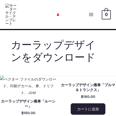
内
容
0
を
メ
ス
イ
キ
ッ
ン
カーラップデザイ
プ
メ
ンをダウンロード
ニ
ュ
ー
カーラップデザイン痛車「ブルマ
＆トランクス」
$180.00
カーラップデザイン痛車「ルーシ
ー」
カートに追加
$150.00