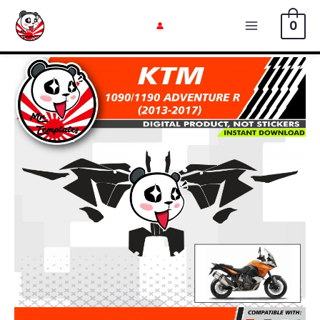
内
0
容
メ
を
イ
ス
キ
ン
ッ
メ
プ
ニ
ュ
ー