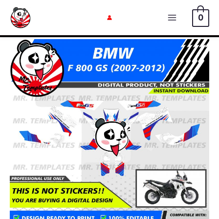
内
0
容
メ
を
イ
ス
キ
ン
ッ
メ
プ
ニ
ュ
ー