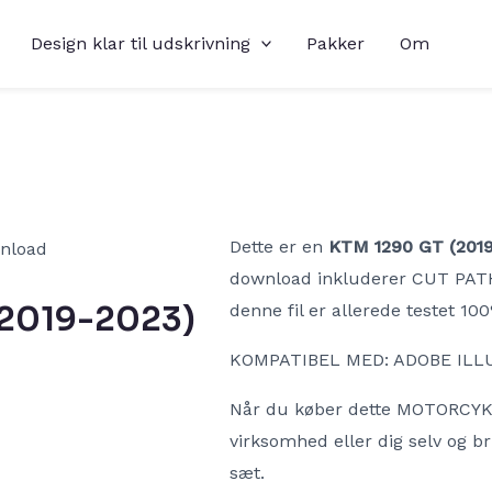
Design klar til udskrivning
Pakker
Om
Dette er en
KTM 1290 GT (201
download inkluderer CUT PATH 
(2019-2023)
denne fil er allerede testet 10
KOMPATIBEL MED: ADOBE ILL
Når du køber dette MOTORCYKEL
virksomhed eller dig selv og b
sæt.