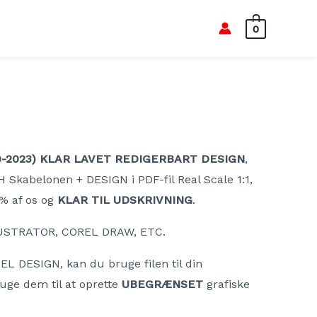
0
9-2023) KLAR LAVET REDIGERBART DESIGN
,
Skabelonen + DESIGN i PDF-fil Real Scale 1:1,
0% af os og
KLAR TIL UDSKRIVNING
.
USTRATOR, COREL DRAW, ETC.
 DESIGN, kan du bruge filen til din
ruge dem til at oprette
UBEGRÆNSET
grafiske