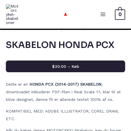
Gå
til
0
Hovedme
indholdet
SKABELON HONDA PCX
$30.00 – Køb
Dette er en
HONDA PCX (2014-2017) SKABELON
,
downloadet inkluderer PDF-filen i Real Scale 1:1, klar til at
blive designet, denne fil er allerede testet 100% af os.
KOMPATIBEL MED: ADOBE ILLUSTRATOR, COREL DRAW,
ETC.
Når du køber denne MOTORCYKELSkabelon, kan du bruge