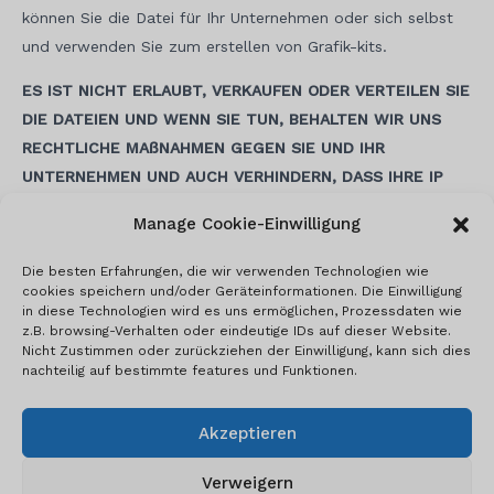
können Sie die Datei für Ihr Unternehmen oder sich selbst
und verwenden Sie zum erstellen von Grafik-kits.
ES IST NICHT ERLAUBT, VERKAUFEN ODER VERTEILEN SIE
DIE DATEIEN UND WENN SIE TUN, BEHALTEN WIR UNS
RECHTLICHE MAßNAHMEN GEGEN SIE UND IHR
UNTERNEHMEN UND AUCH VERHINDERN, DASS IHRE IP
NICHT KAUFEN WIEDER IN UNSERE WEBSITE.
Manage Cookie-Einwilligung
Die besten Erfahrungen, die wir verwenden Technologien wie
cookies speichern und/oder Geräteinformationen. Die Einwilligung
Beitrags-
in diese Technologien wird es uns ermöglichen, Prozessdaten wie
z.B. browsing-Verhalten oder eindeutige IDs auf dieser Website.
Navigation
Nicht Zustimmen oder zurückziehen der Einwilligung, kann sich dies
nachteilig auf bestimmte features und Funktionen.
Akzeptieren
Verweigern
© 2026 Motorcycle Templates