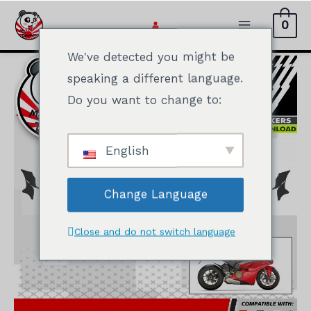
Vai
0
al
Menu
contenuto
We've detected you might be
principale
speaking a different language.
Do you want to change to:
English
Change Language
Close and do not switch language