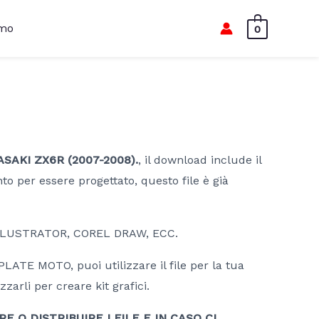
amo
0
AKI ZX6R (2007-2008).
, il download include il
nto per essere progettato, questo file è già
LLUSTRATOR, COREL DRAW, ECC.
ATE MOTO, puoi utilizzare il file per la tua
zzarli per creare kit grafici.
 O DISTRIBUIRE I FILE E IN CASO CI