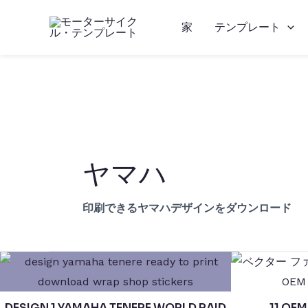
内
家
テンプレート
容
を
ス
キ
ッ
プ
ヤマハ
印刷できるヤマハデザインをダウンロード
DESIGN 1 YAMAHA TENERE WORLD RAID
11 O