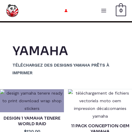
Aller
0
au
Menu
contenu
Principal
YAMAHA
TÉLÉCHARGEZ DES DESIGNS YAMAHA PRÊTS À
IMPRIMER
DESIGN 1 YAMAHA TENERE
WORLD RAID
11 PACK CONCEPTION OEM
YAMAHA
$120.00