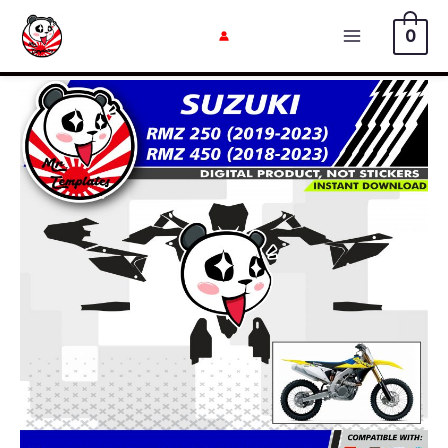
内
0
容
メ
を
イ
ス
キ
ン
ッ
メ
プ
ニ
ュ
ー