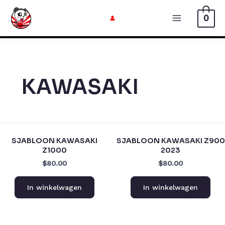
Doorgaan
0
naar
Hoofdmen
artikel
KAWASAKI
SJABLOON KAWASAKI
SJABLOON KAWASAKI Z900
Z1000
2023
$80.00
$80.00
In winkelwagen
In winkelwagen