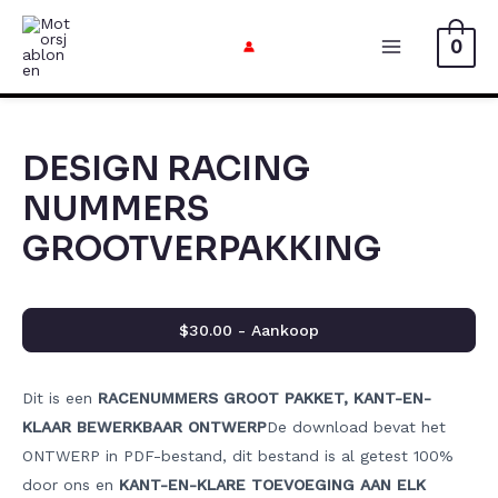
Doorgaan
naar
0
Hoofdmen
artikel
DESIGN RACING
NUMMERS
GROOTVERPAKKING
$30.00 - Aankoop
Dit is een
RACENUMMERS GROOT PAKKET, KANT-EN-
KLAAR BEWERKBAAR ONTWERP
De download bevat het
ONTWERP in PDF-bestand, dit bestand is al getest 100%
door ons en
KANT-EN-KLARE TOEVOEGING AAN ELK