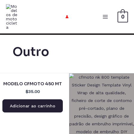
Ir
para
0
o
Menu
conteúdo
principal
Outro
MODELO CFMOTO 450 MT
$35.00
Adicionar ao carrinho