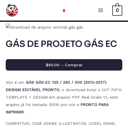
Ir
0
para
Menu
o
principal
conteúdo
GÁS DE PROJETO GÁS EC
$60.00 – Comprar
Isto é um
GÁS GÁS EC 125 / 250 / 300 (2012-2017)
DESIGN EDITÁVEL PRONTO
, o download inclui o CUT PATH
TEMPLATE + DESIGN em arquivo PDF Real Scale 1:1, este
arquivo já foi testado 100% por nós e
PRONTO PARA
IMPRIMIR
.
COMPATÍVEL COM: ADOBE ILLUSTRATOR, COREL DRAW,