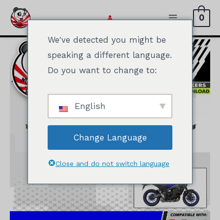
Přeskočit
0
na
Hlavní
obsah
We've detected you might be
menu
speaking a different language.
Do you want to change to:
English
Change Language
Close and do not switch language