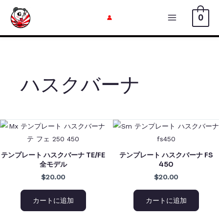
内
0
容
メ
を
イ
ス
キ
ン
ッ
ハスクバーナ
メ
プ
ニ
ュ
ー
テンプレート ハスクバーナ TE/FE
テンプレート ハスクバーナ FS
全モデル
450
$20.00
$20.00
カートに追加
カートに追加