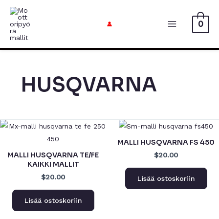
Siirry
sisältöön
0
Päävalikk
HUSQVARNA
MALLI HUSQVARNA FS 450
MALLI HUSQVARNA TE/FE
$20.00
KAIKKI MALLIT
$20.00
Lisää ostoskoriin
Lisää ostoskoriin