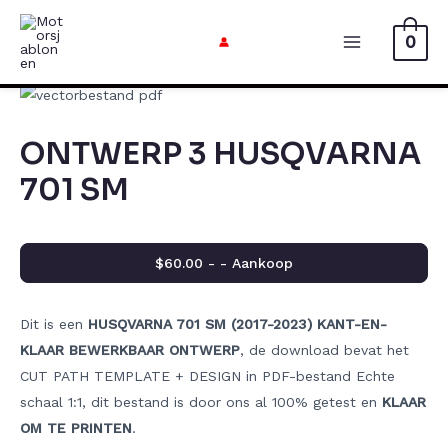
Doorgaan
naar
0
Hoofdmen
artikel
ONTWERP 3 HUSQVARNA
701 SM
$60.00 - - Aankoop
Dit is een
HUSQVARNA 701 SM (2017-2023) KANT-EN-
KLAAR BEWERKBAAR ONTWERP
, de download bevat het
CUT PATH TEMPLATE + DESIGN in PDF-bestand Echte
schaal 1:1, dit bestand is door ons al 100% getest en
KLAAR
OM TE PRINTEN
.