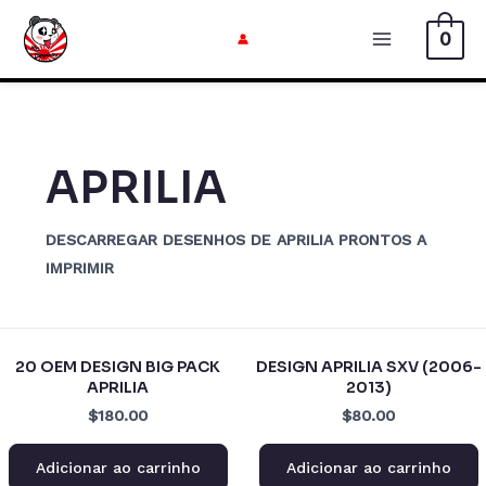
Ir
0
para
Menu
o
principal
conteúdo
APRILIA
DESCARREGAR DESENHOS DE APRILIA PRONTOS A
IMPRIMIR
20 OEM DESIGN BIG PACK
DESIGN APRILIA SXV (2006-
APRILIA
2013)
$180.00
$80.00
Adicionar ao carrinho
Adicionar ao carrinho