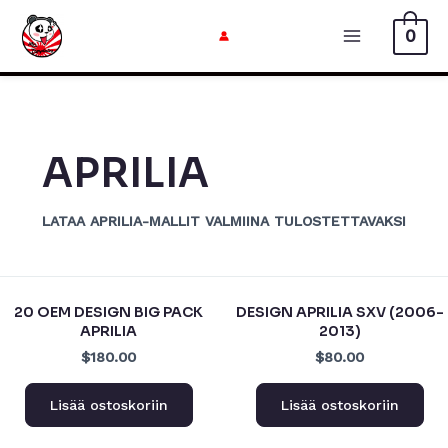
Siirry
0
sisältöön
Päävalikk
APRILIA
LATAA APRILIA-MALLIT VALMIINA TULOSTETTAVAKSI
20 OEM DESIGN BIG PACK
DESIGN APRILIA SXV (2006-
APRILIA
2013)
$180.00
$80.00
Lisää ostoskoriin
Lisää ostoskoriin