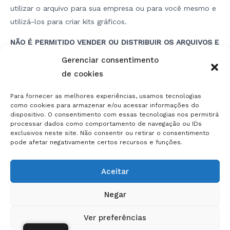
utilizar o arquivo para sua empresa ou para você mesmo e
utilizá-los para criar kits gráficos.
NÃO É PERMITIDO VENDER OU DISTRIBUIR OS ARQUIVOS E
CASO O FAÇA NOS RESERVAMOS O DIREITO DE INICIAR
Gerenciar consentimento
AÇÕES LEGAIS CONTRA VOCÊ E SUA EMPRESA E TAMBÉM
de cookies
RESTRITAR SEU IP PARA NÃO COMPRAR NOVAMENTE EM
NOSSO SITE.
Para fornecer as melhores experiências, usamos tecnologias
como cookies para armazenar e/ou acessar informações do
dispositivo. O consentimento com essas tecnologias nos permitirá
processar dados como comportamento de navegação ou IDs
exclusivos neste site. Não consentir ou retirar o consentimento
Navegação
pode afetar negativamente certos recursos e funções.
de
artigos
Aceitar
Negar
© 2026 Motorcycle Templates
Ver preferências
Instagram
info@motoprotemplates.com