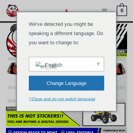
Перейти
0
к
Главное
содержимому
We've detected you might be
меню
speaking a different language. Do
you want to change to:
English
Change Language
Close and do not switch language