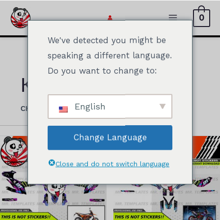
Перейти
0
к
Главное
содержимому
We've detected you might be
меню
speaking a different language.
Do you want to change to:
КТМ
English
СКАЧАТЬ ГОТОВЫЕ К ПЕЧАТИ ЭСКИЗЫ KTM
Change Language
Close and do not switch language