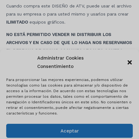
Cuando compra este DISEÑO de ATV, puede usar el archivo
para su empresa o para usted mismo y usarlos para crear
ILIMITADO
equipos gráficos.
NO ESTÁ PERMITIDO VENDER NI DISTRIBUIR LOS
ARCHIVOS Y EN CASO DE QUE LO HAGA NOS RESERVAMOS
EL DERECHO DE INICIAR ACCIONES LEGALES CONTRA
Administrar Cookies
USTED Y SU EMPRESA Y TAMBIÉN RESTRINGIR SU IP PARA
Consentimiento
NO VOLVER A COMPRAR EN NUESTRO SITIO WEB.
Para proporcionar las mejores experiencias, podemos utilizar
tecnologías como las cookies para almacenar y/o dispositivo de
acceso a la información. De acuerdo con estas tecnologías nos
Navegación
permiten procesar los datos, tales como el comportamiento de
de
navegación o Identificadores únicos en este sitio. No consienten o
retirar el consentimiento, puede afectar negativamente a ciertas
entradas
características y funciones.
Aceptar