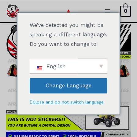
Ir
0
al
Menú
contenido
We've detected you might be
Principal
speaking a different language.
Do you want to change to:
English
Change Language
Close and do not switch language