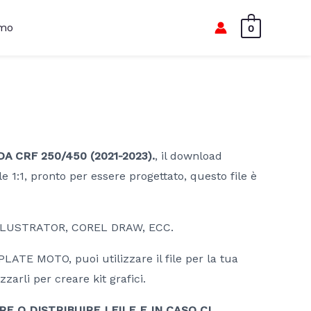
amo
0
CRF 250/450 (2021-2023).
, il download
le 1:1, pronto per essere progettato, questo file è
LLUSTRATOR, COREL DRAW, ECC.
ATE MOTO, puoi utilizzare il file per la tua
zzarli per creare kit grafici.
 O DISTRIBUIRE I FILE E IN CASO CI