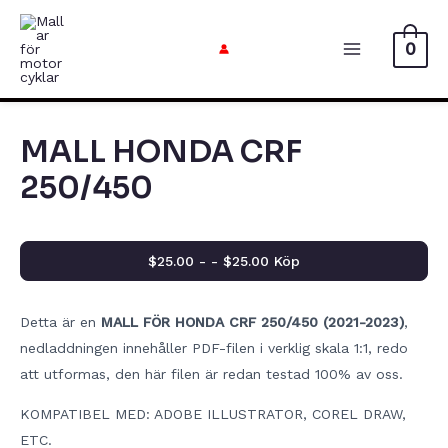
Hoppa
till
0
Huvudme
innehåll
MALL HONDA CRF
250/450
$25.00 - - $25.00 Köp
Detta är en
MALL FÖR HONDA CRF 250/450 (2021-2023)
,
nedladdningen innehåller PDF-filen i verklig skala 1:1, redo
att utformas, den här filen är redan testad 100% av oss.
KOMPATIBEL MED: ADOBE ILLUSTRATOR, COREL DRAW,
ETC.