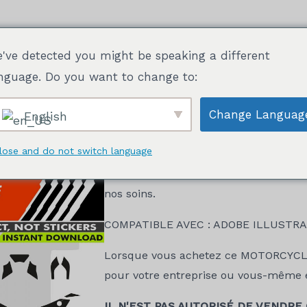
've detected you might be speaking a different
Moto dessins Prêts À Imprimer
Packs
Sur
nguage. Do you want to change to:
Change Languag
English
lose and do not switch language
C'est un
GABARIT KTM 990 ADVENTUR
le fichier PDF à l'échelle réelle 1:1, p
nos soins.
COMPATIBLE AVEC : ADOBE ILLUSTRA
Lorsque vous achetez ce MOTORCYCLE 
pour votre entreprise ou vous-même et
IL N'EST PAS AUTORISÉ DE VENDRE