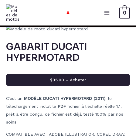
Aller
au
0
Menu
contenu
Principal
GABARIT DUCATI
HYPERMOTARD
$35.00 – Acheter
C'est un
MODÈLE DUCATI HYPERMOTARD (2011)
, le
téléchargement inclut le
PDF
fichier à l'échelle réelle 1:1,
prêt à être conçu, ce fichier est déjà testé 100% par nos
soins.
COMPATIBLE AVEC : ADOBE ILLUSTRATOR, COREL DRAW,