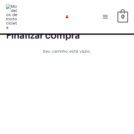
Ir
para
0
o
Menu
conteúdo
principal
Finalizar compra
Seu carrinho está vazio.