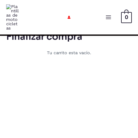
Ir
al
0
contenido
Menú
Principal
Finalizar compra
Tu carrito esta vacío.