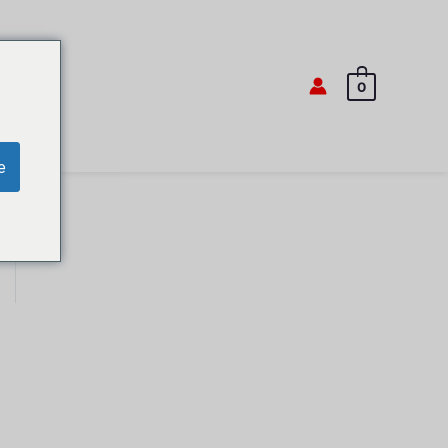
a
0
e