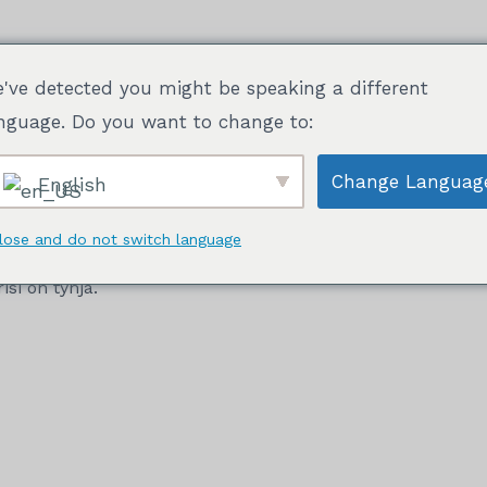
've detected you might be speaking a different
Mallit valmiina tulostettavaksi
Pakkaukset
Tietoj
nguage. Do you want to change to:
Change Languag
English
lose and do not switch language
isi on tyhjä.