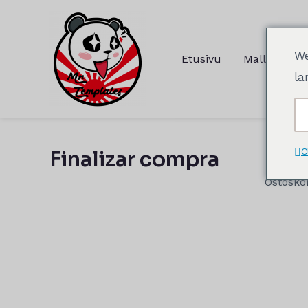
Siirry
sisältöön
We
Etusivu
Mallit
la
C
Finalizar compra
Ostoskor