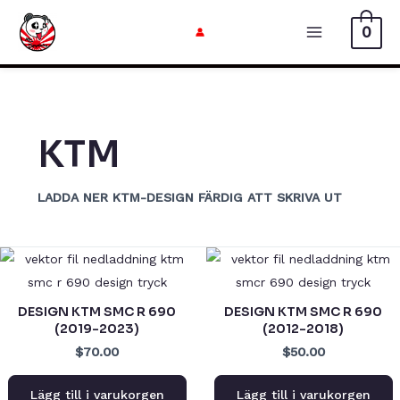
Hoppa
0
till
Huvudme
innehåll
KTM
LADDA NER KTM-DESIGN FÄRDIG ATT SKRIVA UT
DESIGN KTM SMC R 690
DESIGN KTM SMC R 690
(2019-2023)
(2012-2018)
$70.00
$50.00
Lägg till i varukorgen
Lägg till i varukorgen