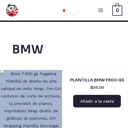
Ir
0
al
Menú
contenido
Principal
BMW
PLANTILLA BMW F800 GS
$35.00
Añadir a la cesta