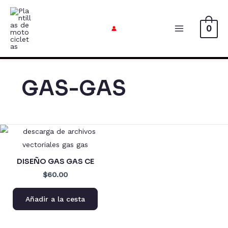
Ir
al
0
contenido
Menú
Principal
GAS-GAS
DISEÑO GAS GAS CE
$60.00
Añadir a la cesta