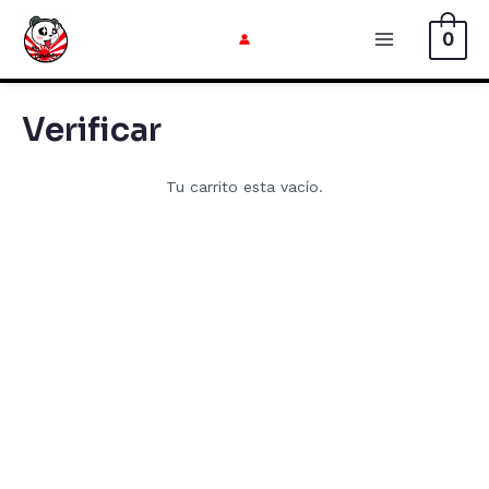
Ir
0
al
Menú
contenido
Principal
Verificar
Tu carrito esta vacío.