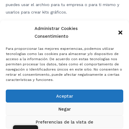
puedes usar el archivo para tu empresa o para ti mismo y
usarlos para crear kits gráficos.
NO ESTÁ PERMITIDO VENDER NI DISTRIBUIR LOS
Administrar Cookies
ARCHIVOS Y EN CASO DE QUE LO HAGA NOS RESERVAMOS
Consentimiento
EL DERECHO DE INICIAR ACCIONES LEGALES CONTRA
USTED Y SU EMPRESA Y TAMBIÉN RESTRINGIR SU IP PARA
Para proporcionar las mejores experiencias, podemos utilizar
NO VOLVER A COMPRAR EN NUESTRO SITIO WEB.
tecnologías como las cookies para almacenar y/o dispositivo de
acceso a la información. De acuerdo con estas tecnologías nos
permiten procesar los datos, tales como el comportamiento de
navegación o Identificadores únicos en este sitio. No consienten o
retirar el consentimiento, puede afectar negativamente a ciertas
Navegación
características y funciones.
de
entradas
Aceptar
Negar
© 2026 Motorcycle Templates
Preferencias de la vista de
Instagram
info@motoprotemplates.com