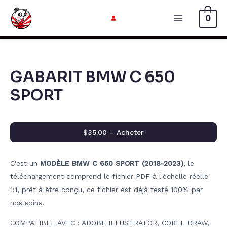
Aller
0
au
Menu
contenu
Principal
GABARIT BMW C 650
SPORT
$35.00 – Acheter
C'est un
MODÈLE BMW C 650 SPORT (2018-2023)
, le
téléchargement comprend le fichier PDF à l'échelle réelle
1:1, prêt à être conçu, ce fichier est déjà testé 100% par
nos soins.
COMPATIBLE AVEC : ADOBE ILLUSTRATOR, COREL DRAW,