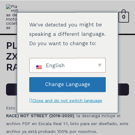
Ir
al
0
contenido
Menú
We've detected you might be
Principal
speaking a different language.
PLANTILLA KAWASAKI
Do you want to change to:
ZX10R (CARENADOS
RACE) NO STREET
English
Change Language
$40.00 – Comprar
Close and do not switch language
Esto es un
PLANTILLA KAWASAKI ZX10R (CARENADOS
RACE) NOT STREET (2016-2020)
, la descarga incluye el
archivo PDF en Escala Real 1:1, listo para ser diseñado, este
archivo ya está probado 100% por nosotros.