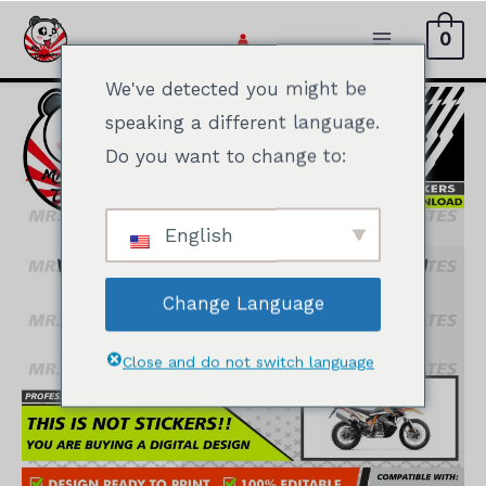
Siirry
0
sisältöön
Päävalikk
We've detected you might be
speaking a different language.
Do you want to change to:
English
Change Language
Close and do not switch language