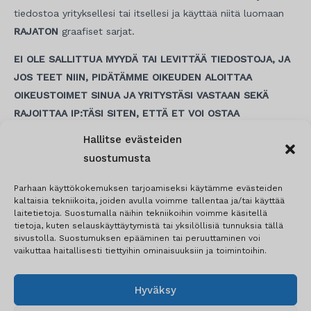
tiedostoa yrityksellesi tai itsellesi ja käyttää niitä luomaan
RAJATON
graafiset sarjat.
EI OLE SALLITTUA MYYDÄ TAI LEVITTÄÄ TIEDOSTOJA, JA
JOS TEET NIIN, PIDÄTÄMME OIKEUDEN ALOITTAA
OIKEUSTOIMET SINUA JA YRITYSTÄSI VASTAAN SEKÄ
RAJOITTAA IP:TÄSI SITEN, ETTÄ ET VOI OSTAA
UUDELLEEN VERKKOSIVUSTOLTAMME.
Hallitse evästeiden
suostumusta
Parhaan käyttökokemuksen tarjoamiseksi käytämme evästeiden
Artikkelien
kaltaisia tekniikoita, joiden avulla voimme tallentaa ja/tai käyttää
selaus
laitetietoja. Suostumalla näihin tekniikoihin voimme käsitellä
tietoja, kuten selauskäyttäytymistä tai yksilöllisiä tunnuksia tällä
sivustolla. Suostumuksen epääminen tai peruuttaminen voi
vaikuttaa haitallisesti tiettyihin ominaisuuksiin ja toimintoihin.
Hyväksy
© 2026 Motorcycle Templates