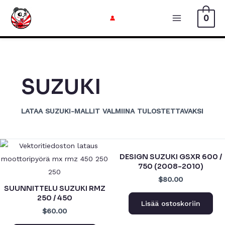
Siirry
0
sisältöön
Päävalikk
SUZUKI
LATAA SUZUKI-MALLIT VALMIINA TULOSTETTAVAKSI
DESIGN SUZUKI GSXR 600 /
750 (2008-2010)
$80.00
SUUNNITTELU SUZUKI RMZ
250 / 450
Lisää ostoskoriin
$60.00