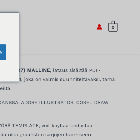
a
0
e
2014-2017) MALLINE
, lataus sisältää PDF-
avassa 1:1, joka on valmis suunniteltavaksi, tämä
iltä.
KANSSA: ADOBE ILLUSTRATOR, COREL DRAW
RÄ TEMPLATE, voit käyttää tiedostoa
yttää niitä graafisten sarjojen luomiseen.