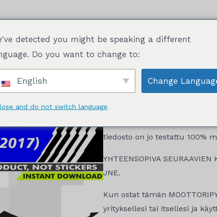
've detected you might be speaking a different
Mallit valmiina tulostettavaksi
Pakkaukset
Tietoj
nguage. Do you want to change to:
English
Change Languag
lose and do not switch language
Tämä on
YAMAHA MT FZ 07 (
tiedoston todellisessa mittaka
tiedosto on jo testattu 100% me
YHTEENSOPIVA SEURAAVIEN 
JNE.
Kun ostat tämän MOOTTORIPYÖ
yrityksellesi tai itsellesi ja kä